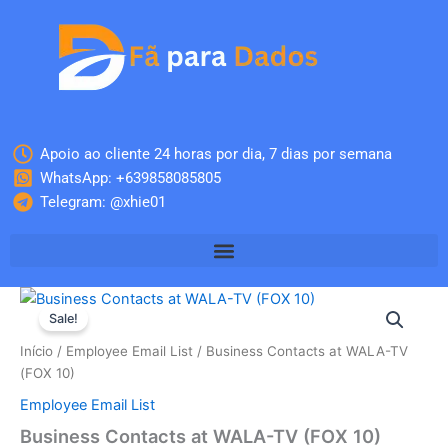
Skip
to
content
Apoio ao cliente 24 horas por dia, 7 dias por semana
WhatsApp: +639858085805
Telegram: @xhie01
Quantidade
O
O
de
Sale!
Business
preço
preço
Início
/
Employee Email List
/ Business Contacts at WALA-TV
Contacts
original
atual
(FOX 10)
at
WALA-
Employee Email List
era:
é:
TV
Business Contacts at WALA-TV (FOX 10)
(FOX