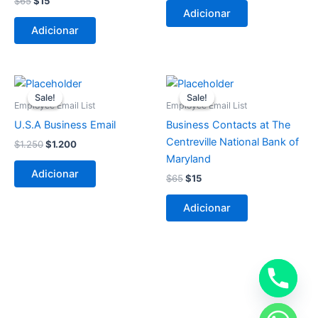
$
65
$
15
Adicionar
Adicionar
O
O
O
O
preço
preço
preço
preço
Sale!
Sale!
Sale!
Sale!
original
atual
original
atual
Employee Email List
Employee Email List
era:
é:
era:
é:
U.S.A Business Email
Business Contacts at The
$1.250.
$1.200.
$65.
$15.
Centreville National Bank of
$
1.250
$
1.200
Maryland
Adicionar
$
65
$
15
Adicionar