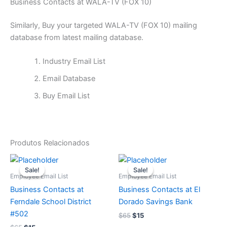
Business Contacts at WALA-TV (FOX 10)
Similarly, Buy your targeted WALA-TV (FOX 10) mailing
database from latest mailing database.
Industry Email List
Email Database
Buy Email List
Produtos Relacionados
O
O
O
O
preço
preço
preço
preço
Sale!
Sale!
Sale!
Sale!
original
atual
original
atual
Employee Email List
Employee Email List
era:
é:
era:
é:
Business Contacts at
Business Contacts at El
$65.
$15.
$65.
$15.
Ferndale School District
Dorado Savings Bank
#502
$
65
$
15