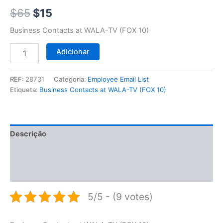
$65.
$15.
10)
$
65
$
15
Business Contacts at WALA-TV (FOX 10)
Adicionar
REF:
28731
Categoria:
Employee Email List
Etiqueta:
Business Contacts at WALA-TV (FOX 10)
Descrição
Informação adicional
Avaliações (0)
5/5 - (9 votes)