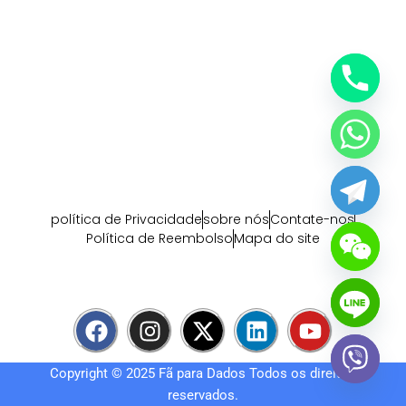
política de Privacidade
sobre nós
Contate-nos
Política de Reembolso
Mapa do site
F
I
X
L
Y
a
n
-
i
o
c
s
t
n
u
Copyright © 2025
Fã para Dados
Todos os direitos
e
t
w
k
t
reservados.