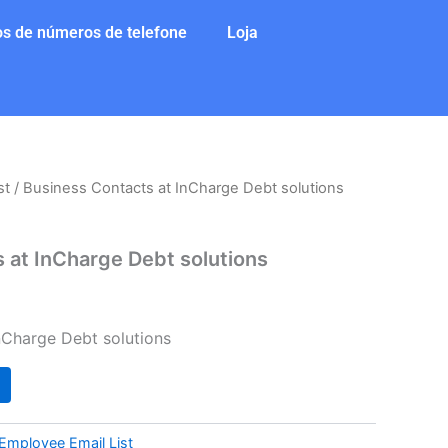
s de números de telefone
Loja
st
/ Business Contacts at InCharge Debt solutions
 at InCharge Debt solutions
nCharge Debt solutions
Employee Email List