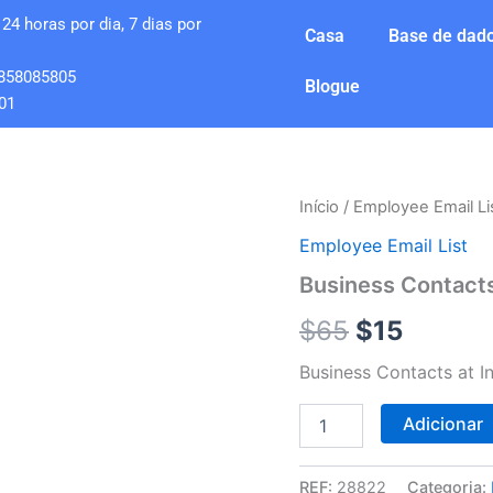
24 horas por dia, 7 dias por
Casa
Base de dado
858085805
Blogue
01
Quantidade
Início
/
Employee Email Li
O
O
de
Employee Email List
Business
preço
preço
Contacts
Business Contacts
at
original
atual
InCharge
$
65
$
15
Debt
era:
é:
solutions
Business Contacts at I
$65.
$15.
Adicionar
REF:
28822
Categoria: