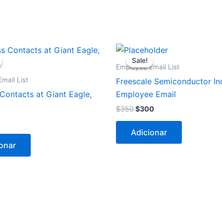
O
O
reço
preço
preço
Sale!
Sale!
al
ual
original
atual
Employee Email List
era:
é:
mail List
Freescale Semiconductor In
5.
$350.
$300.
Contacts at Giant Eagle,
Employee Email
$
350
$
300
Adicionar
onar