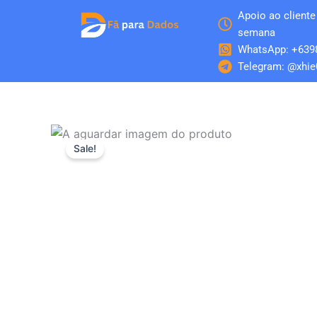
Skip
Apoio ao cliente 
to
semana
content
WhatsApp: +639
Telegram: @xhie
Sale!