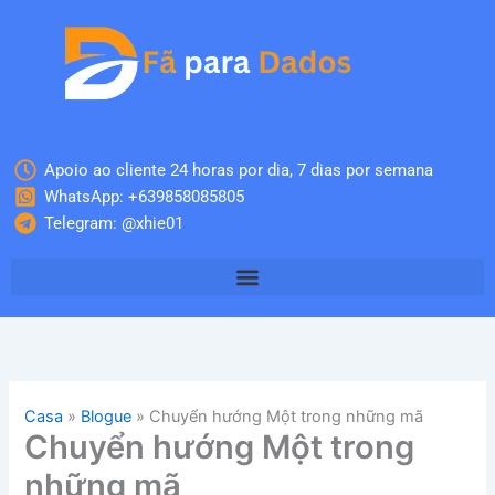
Skip
to
content
Apoio ao cliente 24 horas por dia, 7 dias por semana
WhatsApp: +639858085805
Telegram: @xhie01
Casa
»
Blogue
»
Chuyển hướng Một trong những mã
Chuyển hướng Một trong
những mã