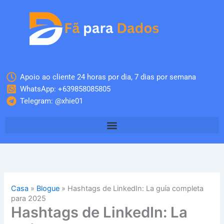
Skip
to
content
Apoio ao cliente 24 horas por dia, 7 dias por semana
WhatsApp: +639858085805
Telegram: @xhie01
Casa
»
Blogue
»
Hashtags de LinkedIn: La guía completa
para 2025
Hashtags de LinkedIn: La