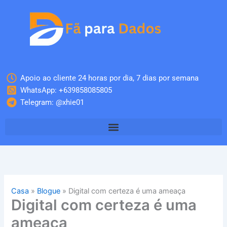
Skip
to
content
Apoio ao cliente 24 horas por dia, 7 dias por semana
WhatsApp: +639858085805
Telegram: @xhie01
Casa
»
Blogue
»
Digital com certeza é uma ameaça
Digital com certeza é uma
ameaça