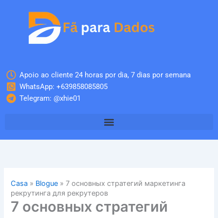
Skip
to
content
Apoio ao cliente 24 horas por dia, 7 dias por semana
WhatsApp: +639858085805
Telegram: @xhie01
Casa
»
Blogue
»
7 основных стратегий маркетинга
рекрутинга для рекрутеров
7 основных стратегий