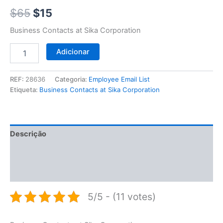
$65.
$15.
$
65
$
15
Business Contacts at Sika Corporation
Adicionar
REF:
28636
Categoria:
Employee Email List
Etiqueta:
Business Contacts at Sika Corporation
Descrição
Informação adicional
Avaliações (0)
5/5 - (11 votes)