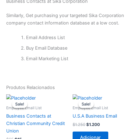
Business Contacts at Sika Corporation
Similarly, Get purchasing your targeted Sika Corporation
company contact information database at a low cost.
Email Address List
Buy Email Database
Email Marketing List
Produtos Relacionados
O
O
O
O
preço
preço
preço
preço
Sale!
Sale!
Sale!
Sale!
original
atual
original
atual
Employee Email List
Employee Email List
era:
é:
era:
é:
Business Contacts at
U.S.A Business Email
$65.
$15.
$1.250.
$1.200.
Christian Community Credit
$
1.250
$
1.200
Union
Adicionar