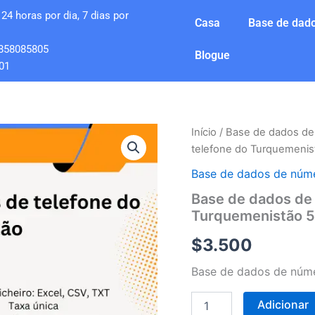
24 horas por dia, 7 dias por
Casa
Base de dado
858085805
Blogue
01
Quantidade
Início
/
Base de dados de
de
telefone do Turquemenis
Base
de
Base de dados de núme
dados
Base de dados de
de
Turquemenistão 5
números
de
$
3.500
telefone
do
Base de dados de núme
Turquemenistão
5
milhões
Adicionar