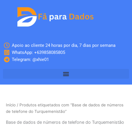
Skip
to
content
Apoio ao cliente 24 horas por dia, 7 dias por semana
WhatsApp: +639858085805
Telegram: @xhie01
Início
/ Produtos etiquetados com “Base de dados de números
de telefone do Turquemenistão”
Base de dados de números de telefone do Turquemenistão