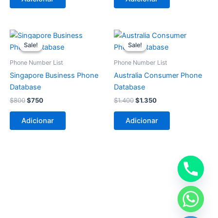
O
O
O
O
preço
preço
preço
preço
Sale!
Sale!
Sale!
Sale!
original
atual
original
atual
era:
é:
era:
é:
Phone Number List
Phone Number List
$800.
$750.
$1.400.
$1.350.
Singapore Business Phone
Australia Consumer Phone
Database
Database
$
800
$
750
$
1.400
$
1.350
Adicionar
Adicionar