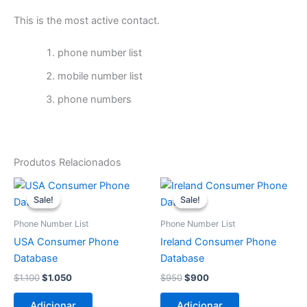
This is the most active contact.
phone number list
mobile number list
phone numbers
Produtos Relacionados
O
O
O
O
preço
preço
preço
preço
Sale!
Sale!
Sale!
Sale!
original
atual
original
atual
era:
é:
era:
é:
Phone Number List
Phone Number List
$1.100.
$1.050.
$950.
$900.
USA Consumer Phone
Ireland Consumer Phone
Database
Database
$
1.100
$
1.050
$
950
$
900
Adicionar
Adicionar