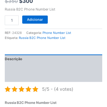
$350.
$300.
$
350
$
300
Russia B2C Phone Number List
Adicionar
REF:
24328
Categoria:
Phone Number List
Etiqueta:
Russia B2C Phone Number List
Descrição
Informação adicional
Avaliações (0)
5/5 - (4 votes)
Russia B2C Phone Number List