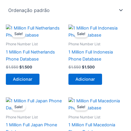
O
O
O
O
preço
preço
preço
preço
Sale!
Sale!
original
atual
original
atual
era:
é:
era:
é:
Phone Number List
Phone Number List
$1.550.
$1.500.
$1.550.
$1.500.
1 Million Full Netherlands
1 Million Full Indonesia
Phone Database
Phone Database
$
1.550
$
1.500
$
1.550
$
1.500
Adicionar
Adicionar
O
O
O
O
preço
preço
preço
preço
Sale!
Sale!
original
atual
original
atual
era:
é:
era:
é:
Phone Number List
Phone Number List
$1.550.
$1.500.
$1.550.
$1.500.
1 Million Full Japan Phone
1 Million Full Macedonia