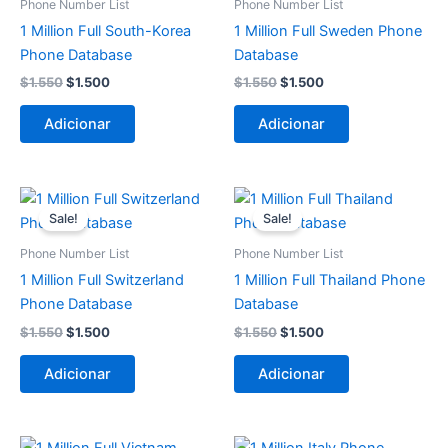
Phone Number List
Phone Number List
$1.550.
$1.500.
$1.550.
$1.500.
1 Million Full South-Korea
1 Million Full Sweden Phone
Phone Database
Database
$
1.550
$
1.500
$
1.550
$
1.500
Adicionar
Adicionar
O
O
O
O
preço
preço
preço
preço
Sale!
Sale!
original
atual
original
atual
era:
é:
era:
é:
Phone Number List
Phone Number List
$1.550.
$1.500.
$1.550.
$1.500.
1 Million Full Switzerland
1 Million Full Thailand Phone
Phone Database
Database
$
1.550
$
1.500
$
1.550
$
1.500
Adicionar
Adicionar
O
O
O
O