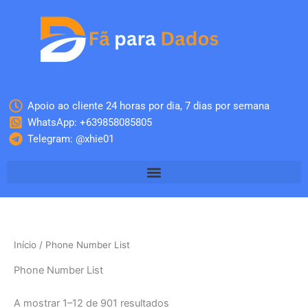
Skip
to
content
Apoio ao cliente 24 horas por dia, 7 dias por semana
WhatsApp: +639858085805
Telegram: @xhie01
Início
/ Phone Number List
Phone Number List
A mostrar 1–12 de 901 resultados