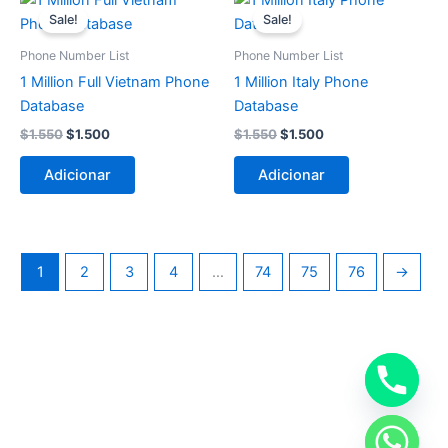
preço
preço
preço
preço
Sale!
Sale!
original
atual
original
atual
era:
é:
era:
é:
Phone Number List
Phone Number List
$1.550.
$1.500.
$1.550.
$1.500.
1 Million Full Vietnam Phone
1 Million Italy Phone
Database
Database
$
1.550
$
1.500
$
1.550
$
1.500
Adicionar
Adicionar
1
2
3
4
…
74
75
76
→