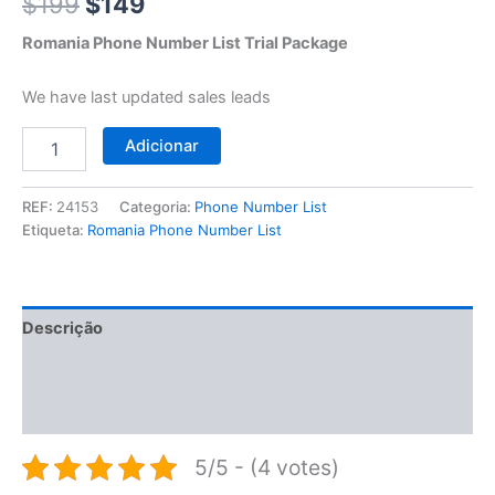
$199.
$149.
$
199
$
149
Romania Phone Number List Trial Package
We have last updated sales leads
Adicionar
REF:
24153
Categoria:
Phone Number List
Etiqueta:
Romania Phone Number List
Descrição
Informação adicional
Avaliações (0)
5/5 - (4 votes)