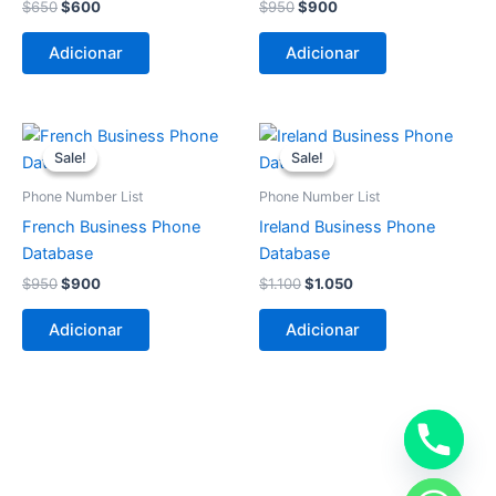
$
650
$
600
$
950
$
900
Adicionar
Adicionar
O
O
O
O
preço
preço
preço
preço
Sale!
Sale!
Sale!
Sale!
original
atual
original
atual
era:
é:
era:
é:
Phone Number List
Phone Number List
$950.
$900.
$1.100.
$1.050.
French Business Phone
Ireland Business Phone
Database
Database
$
950
$
900
$
1.100
$
1.050
Adicionar
Adicionar