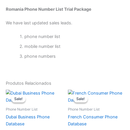
Romania Phone Number List Trial Package
We have last updated sales leads.
phone number list
mobile number list
phone numbers
Produtos Relacionados
O
O
O
O
preço
preço
preço
preço
Sale!
Sale!
Sale!
Sale!
original
atual
original
atual
era:
é:
era:
é:
Phone Number List
Phone Number List
$650.
$600.
$950.
$900.
Dubai Business Phone
French Consumer Phone
Database
Database