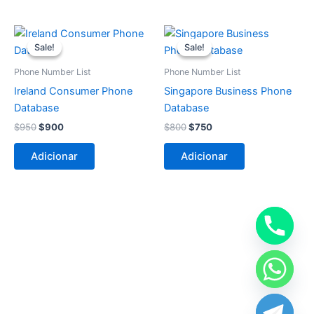
O
O
O
O
preço
preço
preço
preço
Sale!
Sale!
Sale!
Sale!
original
atual
original
atual
era:
é:
era:
é:
Phone Number List
Phone Number List
$950.
$900.
$800.
$750.
Ireland Consumer Phone
Singapore Business Phone
Database
Database
$
950
$
900
$
800
$
750
Adicionar
Adicionar