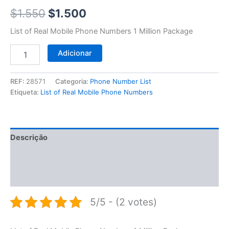
$1.550.
$1.500.
1
$
1.550
$
1.500
Million
List of Real Mobile Phone Numbers 1 Million Package
Adicionar
REF:
28571
Categoria:
Phone Number List
Etiqueta:
List of Real Mobile Phone Numbers
Descrição
Informação adicional
Avaliações (0)
5/5 - (2 votes)