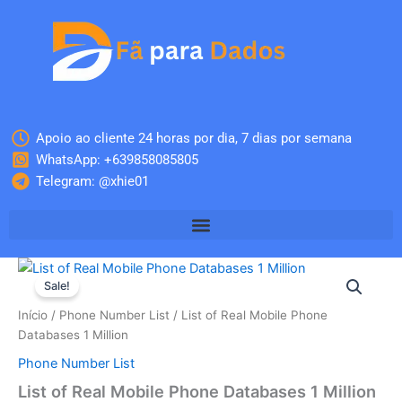
Skip
to
content
Apoio ao cliente 24 horas por dia, 7 dias por semana
WhatsApp: +639858085805
Telegram: @xhie01
Quantidade
O
O
de
Sale!
List
preço
preço
Início
/
Phone Number List
/ List of Real Mobile Phone
of
original
atual
Databases 1 Million
Real
Mobile
Phone Number List
era:
é:
Phone
List of Real Mobile Phone Databases 1 Million
Databases