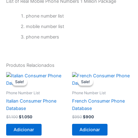
List of Real Mobile Phone Numbers 1 Million Package
phone number list
mobile number list
phone numbers
Produtos Relacionados
O
O
O
O
preço
preço
preço
preço
Sale!
Sale!
Sale!
Sale!
original
atual
original
atual
era:
é:
era:
é:
Phone Number List
Phone Number List
$1.100.
$1.050.
$950.
$900.
Italian Consumer Phone
French Consumer Phone
Database
Database
$
1.100
$
1.050
$
950
$
900
Adicionar
Adicionar