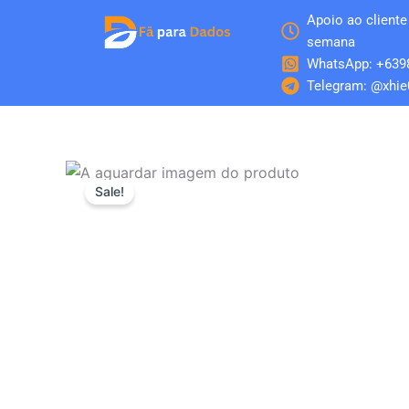
Skip
Apoio ao cliente 
to
semana
content
WhatsApp: +639
Telegram: @xhie
Sale!