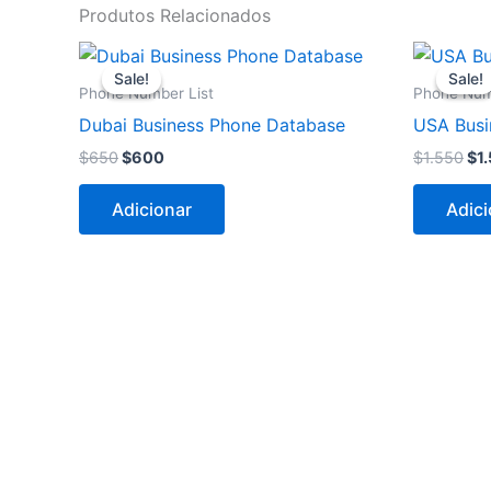
Produtos Relacionados
O
O
O
preço
preço
pr
Sale!
Sale!
Sale!
Sale!
original
atual
ori
Phone Number List
Phone Num
era:
é:
era
Dubai Business Phone Database
USA Busi
$650.
$600.
$1.
$
650
$
600
$
1.550
$
1
Adicionar
Adici