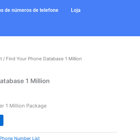
s de números de telefone
Loja
t
/ Find Your Phone Database 1 Million
O
preço
atabase 1 Million
atual
:
r 1 Million Package
$1.500.
Phone Number List