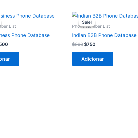
O
O
O
eço
preço
preço
preço
Sale!
Sale!
ginal
atual
original
atual
ber List
Phone Number List
:
é:
era:
é:
ness Phone Database
Indian B2B Phone Database
550.
$1.500.
$800.
$750.
.500
$
800
$
750
onar
Adicionar