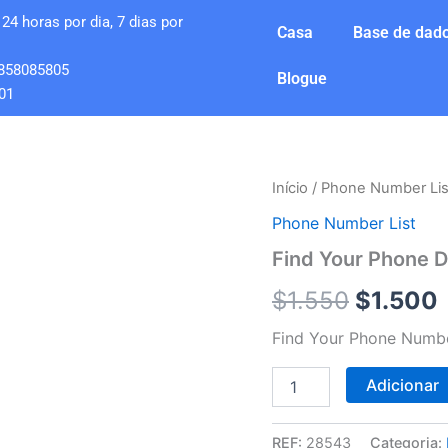
24 horas por dia, 7 dias por
Casa
Base de dado
858085805
Blogue
01
Quantidade
Início
/
Phone Number Lis
O
de
Phone Number List
Find
preço
Your
Find Your Phone D
Phone
original
Database
$
1.550
$
1.500
1
era:
é
Million
Find Your Phone Numbe
$1.550.
Adicionar
REF:
28543
Categoria: