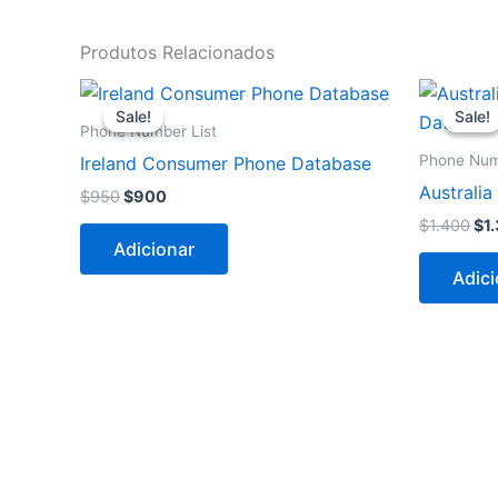
Produtos Relacionados
O
O
O
preço
preço
pr
Sale!
Sale!
Sale!
Sale!
original
atual
ori
Phone Number List
era:
é:
era
Phone Num
Ireland Consumer Phone Database
$950.
$900.
$1.
Australi
$
950
$
900
$
1.400
$
1
Adicionar
Adici