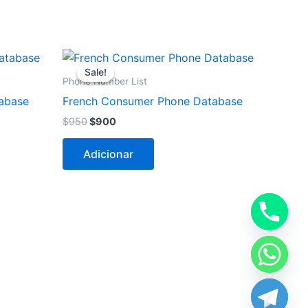
O
O
preço
preço
Sale!
Sale!
original
atual
Phone Number List
era:
é:
tabase
French Consumer Phone Database
$950.
$900.
$
950
$
900
Adicionar