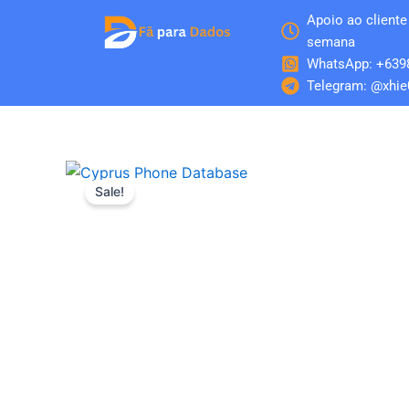
Skip
Apoio ao cliente 
to
semana
content
WhatsApp: +639
Telegram: @xhie
Sale!