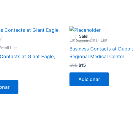
O
O
reço
preço
preço
Sale!
Sale!
al
ual
original
atual
Employee Email List
era:
é:
mail List
Business Contacts at Duboi
5.
$65.
$15.
Contacts at Giant Eagle,
Regional Medical Center
$
65
$
15
Adicionar
onar