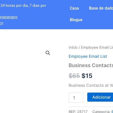
24 horas por dia, 7 dias por
Casa
Base de dado
858085805
Blogue
01
Quantidade
Início
/
Employee Email Li
O
O
de
Employee Email List
Business
preço
preço
Contacts
Business Contact
at
original
atual
WLEX-
$
65
$
15
TV
era:
é:
(NBC
Business Contacts at 
18)
$65.
$15.
Adicionar
REF:
28717
Categoria: