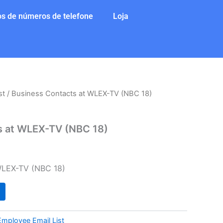
s de números de telefone
Loja
st
/ Business Contacts at WLEX-TV (NBC 18)
s at WLEX-TV (NBC 18)
WLEX-TV (NBC 18)
Employee Email List