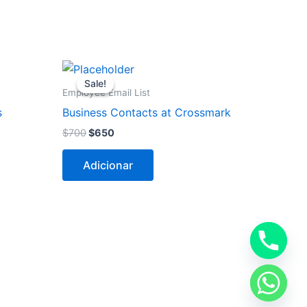
O
O
preço
preço
Sale!
Sale!
original
atual
Employee Email List
era:
é:
s
Business Contacts at Crossmark
$700.
$650.
$
700
$
650
Adicionar