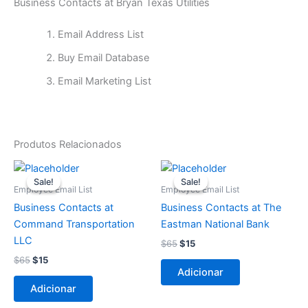
Business Contacts at Bryan Texas Utilities
Email Address List
Buy Email Database
Email Marketing List
Produtos Relacionados
O
O
O
O
preço
preço
preço
preço
Sale!
Sale!
Sale!
Sale!
original
atual
original
atual
Employee Email List
Employee Email List
era:
é:
era:
é:
Business Contacts at
Business Contacts at The
$65.
$15.
$65.
$15.
Command Transportation
Eastman National Bank
LLC
$
65
$
15
$
65
$
15
Adicionar
Adicionar