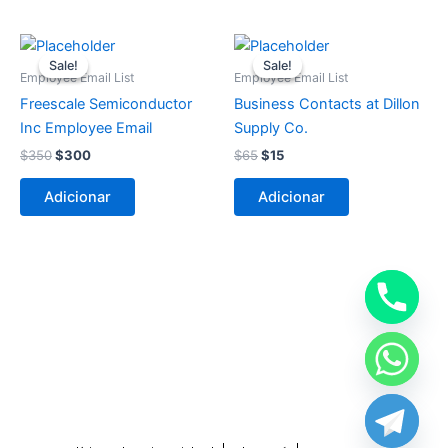
O
O
O
O
preço
preço
preço
preço
Sale!
Sale!
Sale!
Sale!
original
atual
original
atual
Employee Email List
Employee Email List
era:
é:
era:
é:
Freescale Semiconductor
Business Contacts at Dillon
$350.
$300.
$65.
$15.
Inc Employee Email
Supply Co.
$
350
$
300
$
65
$
15
Adicionar
Adicionar