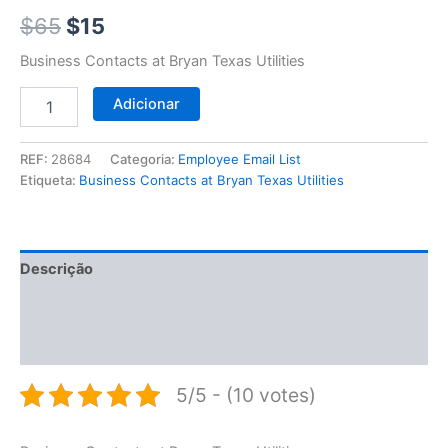
$65.
$15.
$
65
$
15
Business Contacts at Bryan Texas Utilities
Adicionar
REF:
28684
Categoria:
Employee Email List
Etiqueta:
Business Contacts at Bryan Texas Utilities
Descrição
Informação adicional
Avaliações (0)
5/5 - (10 votes)