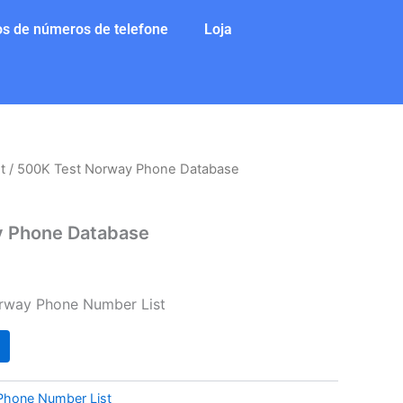
s de números de telefone
Loja
t
/ 500K Test Norway Phone Database
ço
y Phone Database
l
rway Phone Number List
0.
Phone Number List