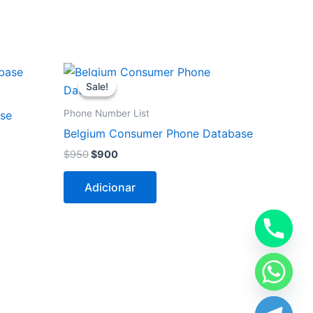
O
O
preço
preço
Sale!
Sale!
original
atual
era:
é:
Phone Number List
ase
$950.
$900.
Belgium Consumer Phone Database
$
950
$
900
Adicionar