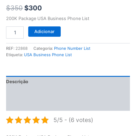
$350.
$300.
$
350
$
300
200K Package USA Business Phone List
Adicionar
REF:
22868
Categoria:
Phone Number List
Etiqueta:
USA Business Phone List
Descrição
Informação adicional
Avaliações (0)
5/5 - (6 votes)