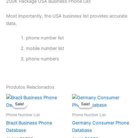
200K Package USA Business Phone List
Most importantly, the USA business list provides accurate
data.
phone number list
mobile number list
phone numbers
Produtos Relacionados
O
O
O
O
preço
preço
preço
preço
Sale!
Sale!
Sale!
Sale!
original
atual
original
atual
era:
é:
era:
é:
Phone Number List
Phone Number List
$1.550.
$1.500.
$1.100.
$1.050.
Brazil Business Phone
Germany Consumer Phone
Database
Database