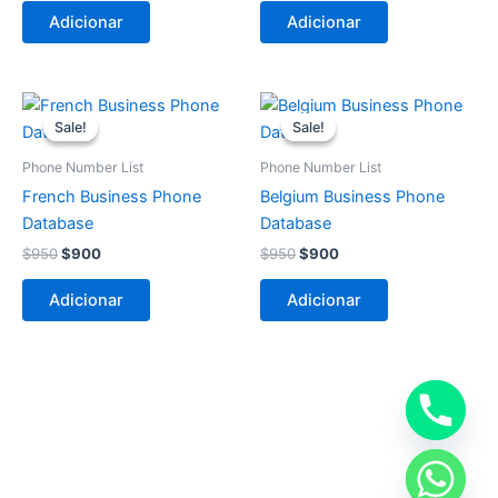
Adicionar
Adicionar
O
O
O
O
preço
preço
preço
preço
Sale!
Sale!
Sale!
Sale!
original
atual
original
atual
era:
é:
era:
é:
Phone Number List
Phone Number List
$950.
$900.
$950.
$900.
French Business Phone
Belgium Business Phone
Database
Database
$
950
$
900
$
950
$
900
Adicionar
Adicionar