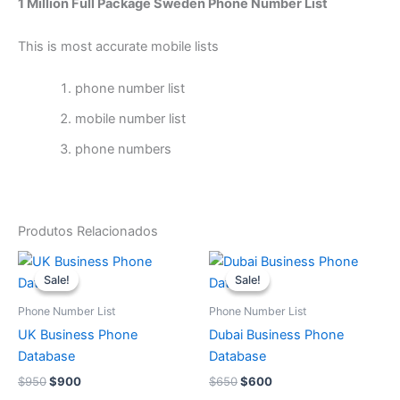
1 Million Full Package Sweden Phone Number List
This is most accurate mobile lists
phone number list
mobile number list
phone numbers
Produtos Relacionados
O
O
O
O
preço
preço
preço
preço
Sale!
Sale!
Sale!
Sale!
original
atual
original
atual
era:
é:
era:
é:
Phone Number List
Phone Number List
$950.
$900.
$650.
$600.
UK Business Phone
Dubai Business Phone
Database
Database
$
950
$
900
$
650
$
600