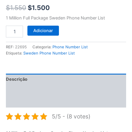
$1.550.
$1.500.
$
1.550
$
1.500
1 Million Full Package Sweden Phone Number List
Adicionar
REF:
22695
Categoria:
Phone Number List
Etiqueta:
Sweden Phone Number List
Descrição
Informação adicional
Avaliações (0)
5/5 - (8 votes)