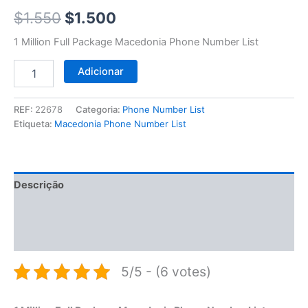
$1.550.
$1.500.
$
1.550
$
1.500
1 Million Full Package Macedonia Phone Number List
Adicionar
REF:
22678
Categoria:
Phone Number List
Etiqueta:
Macedonia Phone Number List
Descrição
Informação adicional
Avaliações (0)
5/5 - (6 votes)