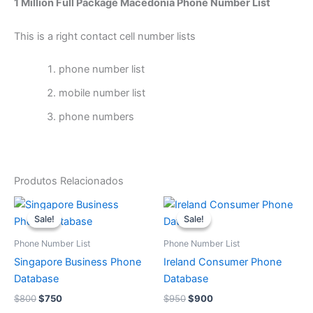
1 Million Full Package Macedonia Phone Number List
This is a right contact cell number lists
phone number list
mobile number list
phone numbers
Produtos Relacionados
O
O
O
O
preço
preço
preço
preço
Sale!
Sale!
Sale!
Sale!
original
atual
original
atual
era:
é:
era:
é:
Phone Number List
Phone Number List
$800.
$750.
$950.
$900.
Singapore Business Phone
Ireland Consumer Phone
Database
Database
$
800
$
750
$
950
$
900