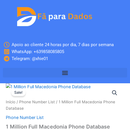
Skip
to
content
Apoio ao cliente 24 horas por dia, 7 dias por semana
WhatsApp: +639858085805
Telegram: @xhie01
Quantidade
O
O
de
Sale!
1
preço
preço
Início
/
Phone Number List
/ 1 Million Full Macedonia Phone
Million
original
atual
Database
Full
Macedonia
Phone Number List
era:
é:
Phone
1 Million Full Macedonia Phone Database
Database