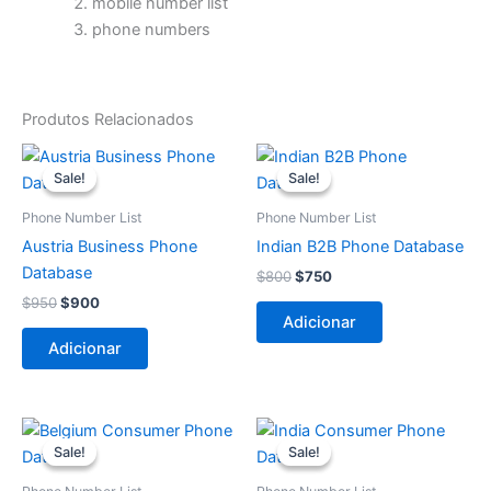
mobile number list
phone numbers
Produtos Relacionados
O
O
O
O
preço
preço
preço
preço
Sale!
Sale!
Sale!
Sale!
original
atual
original
atual
era:
é:
era:
é:
Phone Number List
Phone Number List
$950.
$900.
$800.
$750.
Austria Business Phone
Indian B2B Phone Database
Database
$
800
$
750
$
950
$
900
Adicionar
Adicionar
O
O
O
O
preço
preço
preço
preço
Sale!
Sale!
Sale!
Sale!
original
atual
original
atual
era:
é:
era:
é: