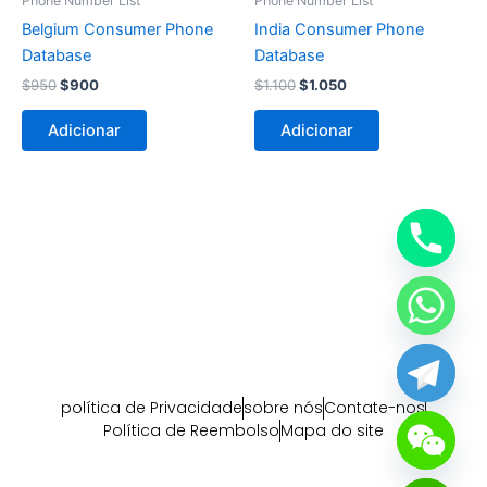
Phone Number List
Phone Number List
$950.
$900.
$1.100.
$1.050.
Belgium Consumer Phone
India Consumer Phone
Database
Database
$
950
$
900
$
1.100
$
1.050
Adicionar
Adicionar
política de Privacidade
sobre nós
Contate-nos
Política de Reembolso
Mapa do site