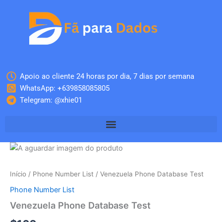
Skip
to
content
Apoio ao cliente 24 horas por dia, 7 dias por semana
WhatsApp: +639858085805
Telegram: @xhie01
Quantidade
de
Venezuela
Início
/
Phone Number List
/ Venezuela Phone Database Test
Phone
Database
Phone Number List
Test
Venezuela Phone Database Test