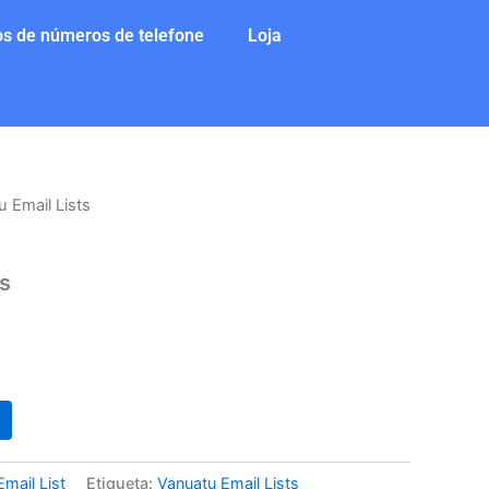
s de números de telefone
Loja
 Email Lists
ço
ts
l
0.
Email List
Etiqueta:
Vanuatu Email Lists