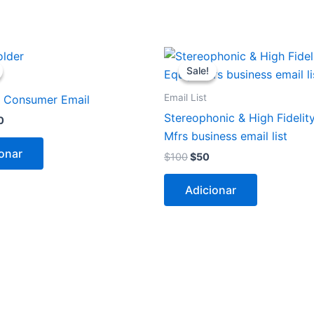
O
O
O
o
preço
preço
preço
Sale!
Sale!
inal
atual
original
atual
é:
era:
é:
Email List
 Consumer Email
0.
$450.
$100.
$50.
Stereophonic & High Fidelit
0
Mfrs business email list
onar
$
100
$
50
Adicionar