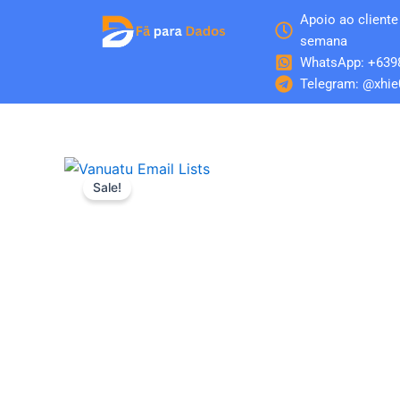
Skip
Apoio ao cliente 
to
semana
content
WhatsApp: +639
Telegram: @xhie
Sale!