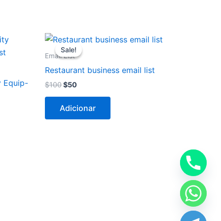
O
O
preço
preço
Sale!
Sale!
original
atual
Email List
era:
é:
Restaurant business email list
$100.
$50.
y Equip-
$
100
$
50
Adicionar