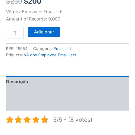
$250.
$200.
$
250
$
200
VA.gov Employee Email lists
Amount of Records: 9,000
Adicionar
REF:
28954
Categoria:
Email List
Etiqueta:
VA.gov Employee Email lists
Descrição
Informação adicional
Avaliações (0)
5/5 - (8 votes)