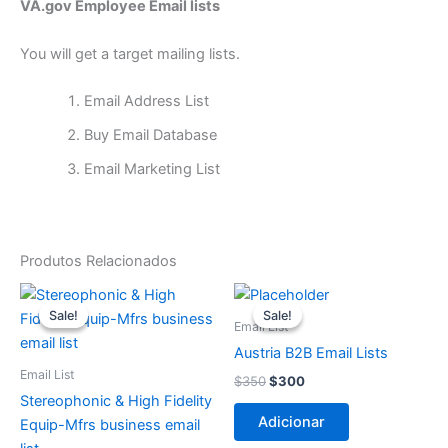
VA.gov Employee Email lists
You will get a target mailing lists.
Email Address List
Buy Email Database
Email Marketing List
Produtos Relacionados
O
O
O
O
preço
preço
preço
preço
Sale!
Sale!
Sale!
Sale!
original
atual
original
atual
Email List
era:
é:
era:
é:
Austria B2B Email Lists
$100.
$50.
$350.
$300.
Email List
$
350
$
300
Stereophonic & High Fidelity
Adicionar
Equip-Mfrs business email