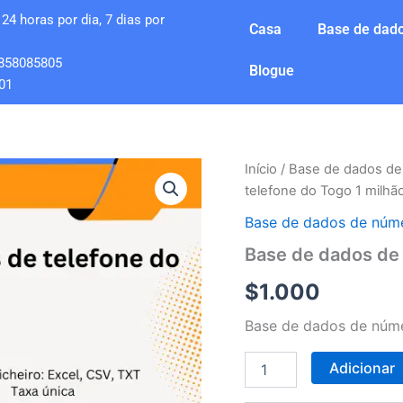
24 horas por dia, 7 dias por
Casa
Base de dado
858085805
Blogue
01
Quantidade
Início
/
Base de dados de
de
telefone do Togo 1 milhã
Base
de
Base de dados de núme
dados
Base de dados de 
de
números
$
1.000
de
telefone
Base de dados de núme
do
Togo
1
Adicionar
milhão