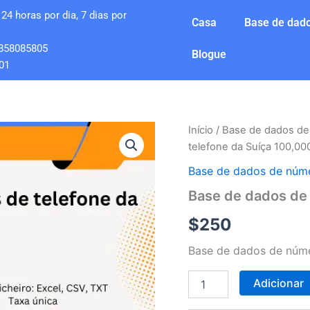
24 horas por dia, 7 dias por
Casa
Base de dado
858085805
Blogue
01
Quantidade
Início
/
Base de dados de
de
telefone da Suíça 100,00
Base
de
Base de dados de núme
dados
Base de dados de
de
números
$
250
de
telefone
Base de dados de núme
da
Suíça
100,000
Adicionar