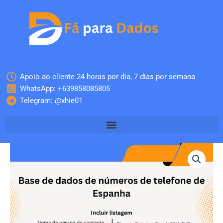
Skip
to
content
Apoio ao cliente 24 horas por dia, 7 dias por semana
WhatsApp: +639858085805
Telegram: @xhie01
Quantidade
de
Base
de
dados
de
números
de