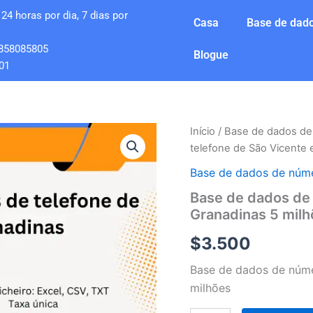
24 horas por dia, 7 dias por
Casa
Base de dado
858085805
Blogue
01
Quantidade
Início
/
Base de dados de
de
telefone de São Vicente 
Base
de
Base de dados de núme
dados
Base de dados de 
de
Granadinas 5 milh
números
de
$
3.500
telefone
de
Base de dados de núme
São
Vicente
milhões
e
Granadinas