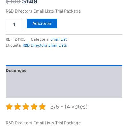
$199.
$149.
$
199
$
149
R&D Directors Email Lists Trial Package
Adicionar
REF:
24103
Categoria:
Email List
Etiqueta:
R&D Directors Email Lists
Descrição
Informação adicional
Avaliações (0)
5/5 - (4 votes)
R&D Directors Email Lists Trial Package