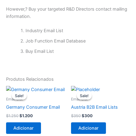
However,? Buy your targeted R&D Directors contact mailing
information.
Industry Email List
Job Function Email Database
Buy Email List
Produtos Relacionados
O
O
O
O
preço
preço
preço
preço
Sale!
Sale!
Sale!
Sale!
original
atual
original
atual
Email List
Email List
era:
é:
era:
é:
Germany Consumer Email
Austria B2B Email Lists
$1.250.
$1.200.
$350.
$300.
$
1.250
$
1.200
$
350
$
300
Adicionar
Adicionar