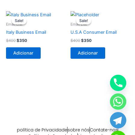
O
O
O
O
preço
preço
preço
preço
Sale!
Sale!
Sale!
Sale!
original
atual
original
atual
Email List
Email List
era:
é:
era:
é:
Italy Business Email
U.S.A Consumer Email
$400.
$350.
$400.
$350.
$
400
$
350
$
400
$
350
Adicionar
Adicionar
política de Privacidade
sobre nós
Contate-nos