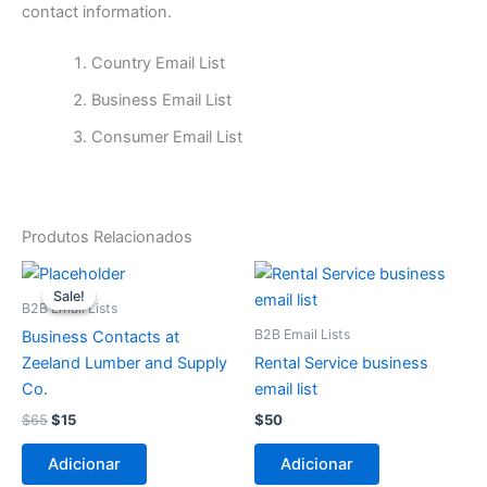
contact information.
Country Email List
Business Email List
Consumer Email List
Produtos Relacionados
O
O
preço
preço
Sale!
Sale!
original
atual
B2B Email Lists
era:
é:
B2B Email Lists
Business Contacts at
$65.
$15.
Zeeland Lumber and Supply
Rental Service business
Co.
email list
$
65
$
15
$
50
Adicionar
Adicionar