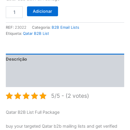
Adicionar
REF:
23022
Categoria:
B2B Email Lists
Etiqueta:
Qatar B2B List
Descrição
Informação adicional
Avaliações (0)
5/5 - (2 votes)
Qatar B2B List Full Package
buy your targeted Qatar b2b mailing lists and get verified