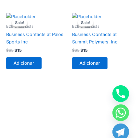
O
O
O
O
preço
preço
preço
preço
Sale!
Sale!
Sale!
Sale!
original
atual
original
atual
B2B Email Lists
B2B Email Lists
era:
é:
era:
é:
Business Contacts at Palos
Business Contacts at
$65.
$15.
$65.
$15.
Sports Inc
Summit Polymers, Inc.
$
65
$
15
$
65
$
15
Adicionar
Adicionar