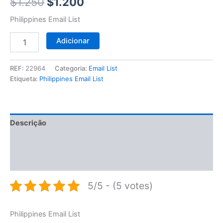
$1.250.
$1.200.
$
1.250
$
1.200
Philippines Email List
Adicionar
REF:
22964
Categoria:
Email List
Etiqueta:
Philippines Email List
Descrição
Informação adicional
Avaliações (0)
5/5 - (5 votes)
Philippines Email List