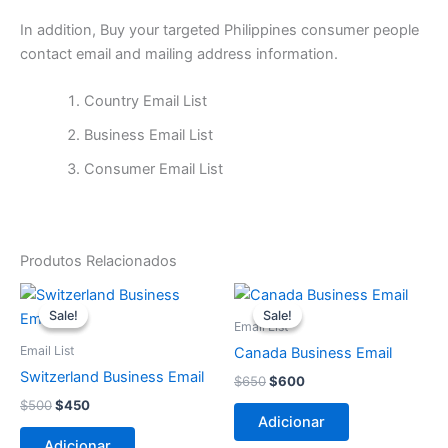
In addition, Buy your targeted Philippines consumer people
contact email and mailing address information.
Country Email List
Business Email List
Consumer Email List
Produtos Relacionados
O
O
O
O
preço
preço
preço
preço
Sale!
Sale!
Sale!
Sale!
original
atual
original
atual
Email List
era:
é:
era:
é:
Email List
Canada Business Email
$500.
$450.
$650.
$600.
Switzerland Business Email
$
650
$
600
$
500
$
450
Adicionar
Adicionar