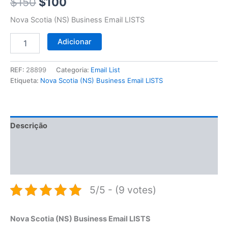
$150.
$100.
$
150
$
100
Nova Scotia (NS) Business Email LISTS
Adicionar
REF:
28899
Categoria:
Email List
Etiqueta:
Nova Scotia (NS) Business Email LISTS
Descrição
Informação adicional
Avaliações (0)
5/5 - (9 votes)
Nova Scotia (NS) Business Email LISTS