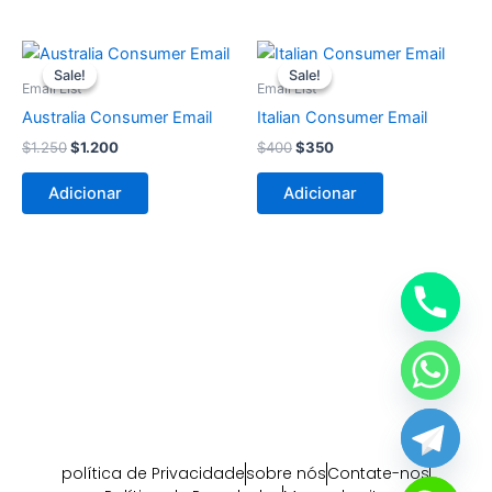
O
O
O
O
preço
preço
preço
preço
Sale!
Sale!
Sale!
Sale!
original
atual
original
atual
Email List
Email List
era:
é:
era:
é:
Australia Consumer Email
Italian Consumer Email
$1.250.
$1.200.
$400.
$350.
$
1.250
$
1.200
$
400
$
350
Adicionar
Adicionar
política de Privacidade
sobre nós
Contate-nos