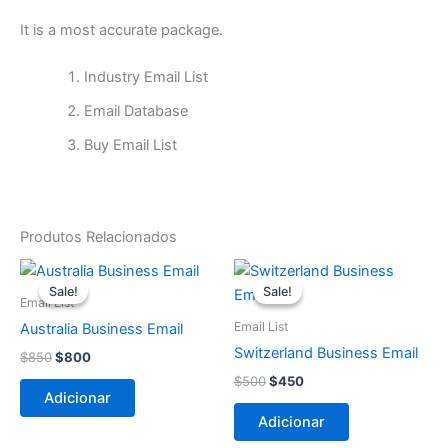
It is a most accurate package.
Industry Email List
Email Database
Buy Email List
Produtos Relacionados
O
O
O
O
preço
preço
preço
preço
Sale!
Sale!
Sale!
Sale!
original
atual
original
atual
Email List
era:
é:
era:
é:
Email List
Australia Business Email
$850.
$800.
$500.
$450.
Switzerland Business Email
$
850
$
800
$
500
$
450
Adicionar
Adicionar