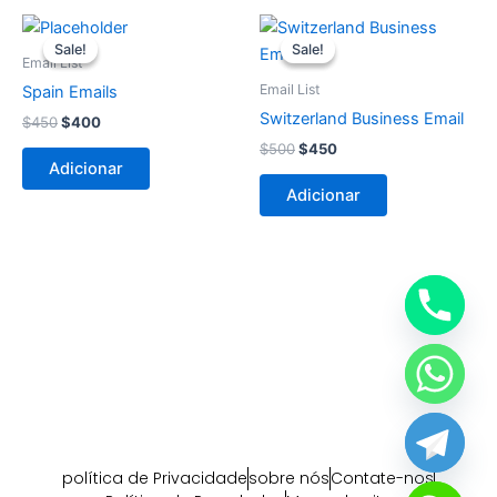
O
O
O
O
preço
preço
preço
preço
Sale!
Sale!
Sale!
Sale!
original
atual
original
atual
Email List
era:
é:
era:
é:
Email List
Spain Emails
$450.
$400.
$500.
$450.
Switzerland Business Email
$
450
$
400
$
500
$
450
Adicionar
Adicionar
política de Privacidade
sobre nós
Contate-nos