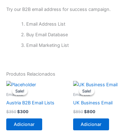
Try our B2B email address for success campaign.
Email Address List
Buy Email Database
Email Marketing List
Produtos Relacionados
O
O
O
O
preço
preço
preço
preço
Sale!
Sale!
Sale!
Sale!
original
atual
original
atual
Email List
Email List
era:
é:
era:
é:
Austria B2B Email Lists
UK Business Email
$350.
$300.
$850.
$800.
$
350
$
300
$
850
$
800
Adicionar
Adicionar