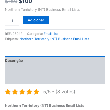
$150.
$100.
$
150
$
100
Northern Terriotory (NT) Business Email Lists
Adicionar
REF:
28942
Categoria:
Email List
Etiqueta:
Northern Terriotory (NT) Business Email Lists
Descrição
Informação adicional
Avaliações (0)
5/5 - (8 votes)
Northern Terriotory (NT) Business Email Lists