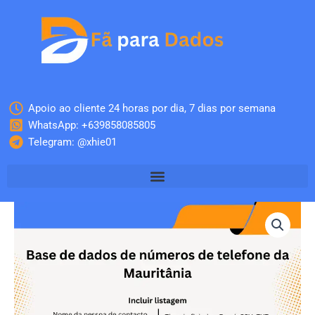
Skip
to
content
Apoio ao cliente 24 horas por dia, 7 dias por semana
WhatsApp: +639858085805
Telegram: @xhie01
Quantidade
de
Base
de
dados
de
números
de