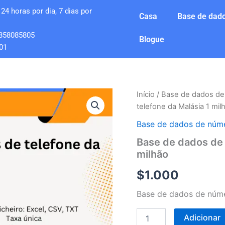
24 horas por dia, 7 dias por
Casa
Base de dado
858085805
Blogue
01
Quantidade
Início
/
Base de dados de
de
telefone da Malásia 1 mil
Base
de
Base de dados de núme
dados
Base de dados de 
de
milhão
números
de
$
1.000
telefone
da
Base de dados de núme
Malásia
1
milhão
Adicionar