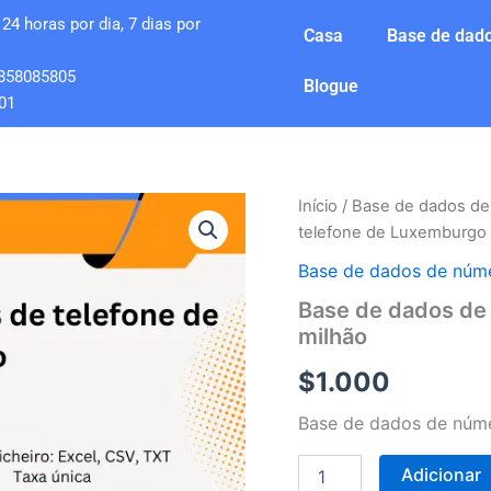
24 horas por dia, 7 dias por
Casa
Base de dado
858085805
Blogue
01
Quantidade
Início
/
Base de dados de
de
telefone de Luxemburgo 
Base
de
Base de dados de núme
dados
Base de dados de
de
milhão
números
de
$
1.000
telefone
de
Base de dados de núme
Luxemburgo
1
milhão
Adicionar