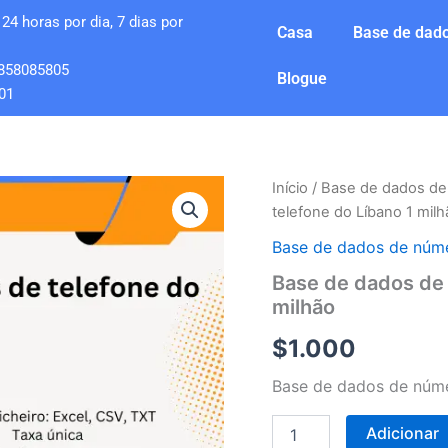
24 horas por dia, 7 dias por
Casa
Base de dado
858085805
Blogue
01
Quantidade
Início
/
Base de dados de
de
telefone do Líbano 1 milh
Base
de
Base de dados de núme
dados
Base de dados de 
de
milhão
números
de
$
1.000
telefone
do
Base de dados de núme
Líbano
1
milhão
Adicionar