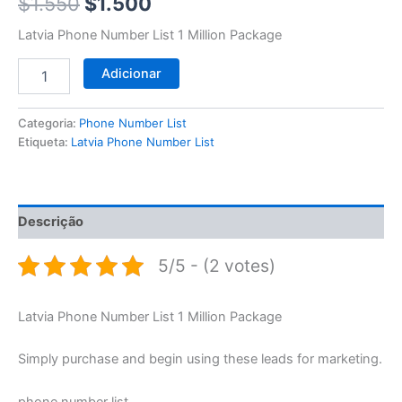
$1.550.
$1.500.
$
1.550
$
1.500
Latvia Phone Number List 1 Million Package
Adicionar
Categoria:
Phone Number List
Etiqueta:
Latvia Phone Number List
Descrição
5/5 - (2 votes)
Latvia Phone Number List 1 Million Package
Simply purchase and begin using these leads for marketing.
phone number list