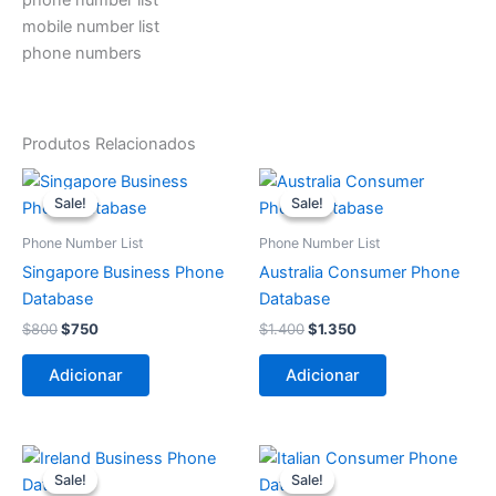
mobile number list
phone numbers
Produtos Relacionados
O
O
O
O
preço
preço
preço
preço
Sale!
Sale!
Sale!
Sale!
original
atual
original
atual
era:
é:
era:
é:
Phone Number List
Phone Number List
$800.
$750.
$1.400.
$1.350.
Singapore Business Phone
Australia Consumer Phone
Database
Database
$
800
$
750
$
1.400
$
1.350
Adicionar
Adicionar
O
O
O
O
preço
preço
preço
preço
Sale!
Sale!
Sale!
Sale!
original
atual
original
atual