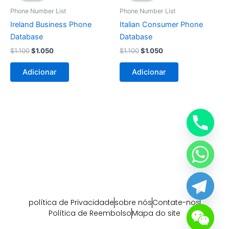
era:
é:
era:
é:
Phone Number List
Phone Number List
$1.100.
$1.050.
$1.100.
$1.050.
Ireland Business Phone
Italian Consumer Phone
Database
Database
$
1.100
$
1.050
$
1.100
$
1.050
Adicionar
Adicionar
política de Privacidade
sobre nós
Contate-nos
Política de Reembolso
Mapa do site