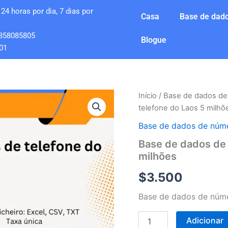
24 horas por dia, 7 dias por
Casa
Base de dado
858085805
Blogue
01
Quantidade
Início
/
Base de dados de
de
telefone do Laos 5 milhõ
Base
de
Base de dados de núme
dados
Base de dados de 
de
milhões
números
de
$
3.500
telefone
do
Base de dados de núme
Laos
5
milhões
Adicionar