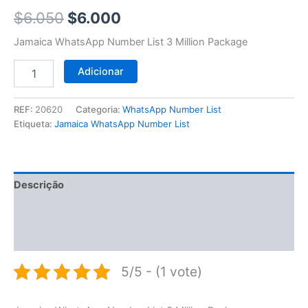
$6.050.
$6.000.
$
6.050
$
6.000
Jamaica WhatsApp Number List 3 Million Package
Adicionar
REF:
20620
Categoria:
WhatsApp Number List
Etiqueta:
Jamaica WhatsApp Number List
Descrição
Informação adicional
Avaliações (0)
5/5 - (1 vote)