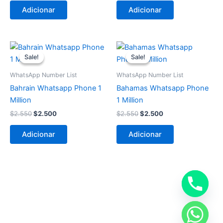
Adicionar
Adicionar
O
O
O
O
preço
preço
preço
preço
Sale!
Sale!
Sale!
Sale!
original
atual
original
atual
era:
é:
era:
é:
WhatsApp Number List
WhatsApp Number List
$2.550.
$2.500.
$2.550.
$2.500.
Bahrain Whatsapp Phone 1
Bahamas Whatsapp Phone
Million
1 Million
$
2.550
$
2.500
$
2.550
$
2.500
Adicionar
Adicionar