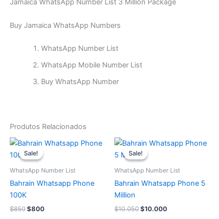
Jamaica WhatsApp Number List 3 Million Package
Buy Jamaica WhatsApp Numbers
WhatsApp Number List
WhatsApp Mobile Number List
Buy WhatsApp Number
Produtos Relacionados
O
O
O
O
preço
preço
preço
preço
Sale!
Sale!
Sale!
Sale!
original
atual
original
atual
era:
é:
era:
é:
WhatsApp Number List
WhatsApp Number List
$850.
$800.
$10.050.
$10.000.
Bahrain Whatsapp Phone
Bahrain Whatsapp Phone 5
100K
Million
$
850
$
800
$
10.050
$
10.000