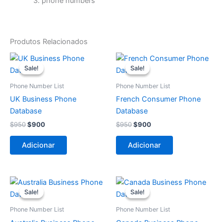
phone numbers
Produtos Relacionados
O
O
O
O
preço
preço
preço
preço
Sale!
Sale!
Sale!
Sale!
original
atual
original
atual
era:
é:
era:
é:
Phone Number List
Phone Number List
$950.
$900.
$950.
$900.
UK Business Phone
French Consumer Phone
Database
Database
$
950
$
900
$
950
$
900
Adicionar
Adicionar
O
O
O
O
preço
preço
preço
preço
Sale!
Sale!
Sale!
Sale!
original
atual
original
atual
era:
é:
era:
é:
Phone Number List
Phone Number List
$950.
$900.
$1.400.
$1.350.