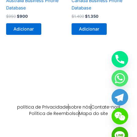
Australia Business Phone
Canada Business Phone
Database
Database
$
950
$
900
$
1.400
$
1.350
Adicionar
Adicionar
política de Privacidade
sobre nós
Contate-nos
Política de Reembolso
Mapa do site