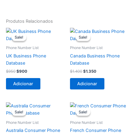
Produtos Relacionados
O
O
O
O
preço
preço
preço
preço
Sale!
Sale!
Sale!
Sale!
original
atual
original
atual
era:
é:
era:
é:
Phone Number List
Phone Number List
$950.
$900.
$1.400.
$1.350.
UK Business Phone
Canada Business Phone
Database
Database
$
950
$
900
$
1.400
$
1.350
Adicionar
Adicionar
O
O
O
O
preço
preço
preço
preço
Sale!
Sale!
Sale!
Sale!
original
atual
original
atual
era:
é:
era:
é:
Phone Number List
Phone Number List
$1.400.
$1.350.
$950.
$900.
Australia Consumer Phone
French Consumer Phone