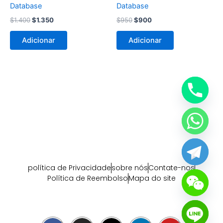
Database
Database
$
1.400
$
1.350
$
950
$
900
Adicionar
Adicionar
política de Privacidade
sobre nós
Contate-nos
Política de Reembolso
Mapa do site
F
I
X
L
Y