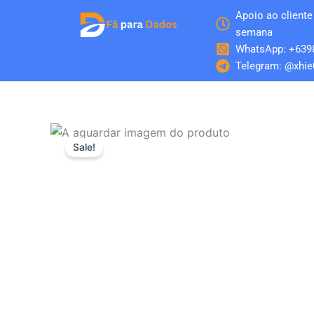
Skip
Apoio ao cliente 
to
semana
content
WhatsApp: +639
Telegram: @xhie
Sale!