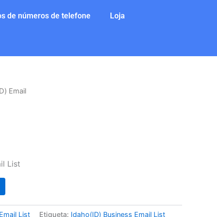
s de números de telefone
Loja
D) Email
ço
l
l List
0.
Email List
Etiqueta:
Idaho(ID) Business Email List