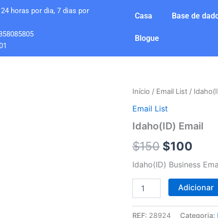
24 horas por dia, 7 dias por
Casa
Base de dado
858085805
Blogue
01
Quantidade
Início
/
Email List
/ Idaho(I
O
O
de
Email List
Idaho(ID)
preço
pre
Email
Idaho(ID) Email
original
atua
$
150
$
100
era:
é:
Idaho(ID) Business Emai
$150.
$10
Adicionar
REF:
28924
Categoria: