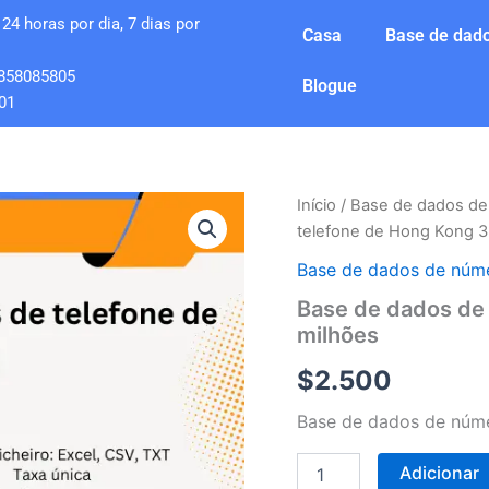
24 horas por dia, 7 dias por
Casa
Base de dado
858085805
Blogue
01
Quantidade
Início
/
Base de dados de
de
telefone de Hong Kong 3
Base
de
Base de dados de núme
dados
Base de dados de
de
milhões
números
de
$
2.500
telefone
de
Base de dados de núme
Hong
Kong
3
Adicionar
milhões