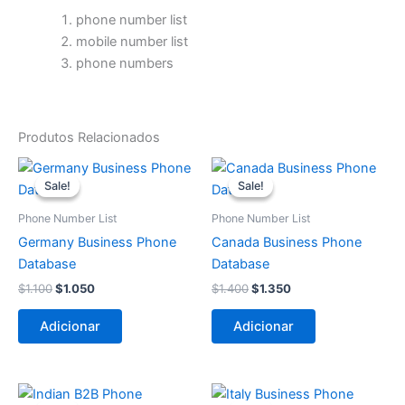
phone number list
mobile number list
phone numbers
Produtos Relacionados
O
O
O
O
preço
preço
preço
preço
Sale!
Sale!
Sale!
Sale!
original
atual
original
atual
era:
é:
era:
é:
Phone Number List
Phone Number List
$1.100.
$1.050.
$1.400.
$1.350.
Germany Business Phone
Canada Business Phone
Database
Database
$
1.100
$
1.050
$
1.400
$
1.350
Adicionar
Adicionar
O
O
O
O