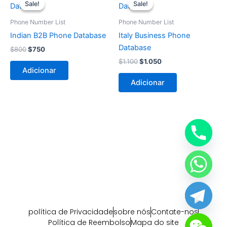
preço
preço
preço
preço
Sale!
Sale!
Sale!
Sale!
original
atual
original
atual
era:
é:
era:
é:
Phone Number List
Phone Number List
$800.
$750.
$1.100.
$1.050.
Indian B2B Phone Database
Italy Business Phone
Database
$
800
$
750
$
1.100
$
1.050
Adicionar
Adicionar
política de Privacidade
sobre nós
Contate-nos
Política de Reembolso
Mapa do site