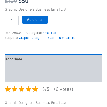
$100.
$50.
$
100
$
50
Graphic Designers Business Email List
Adicionar
REF:
26634
Categoria:
Email List
Etiqueta:
Graphic Designers Business Email List
Descrição
Informação adicional
Avaliações (0)
5/5 - (6 votes)
Graphic Designers Business Email List