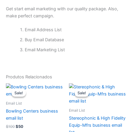
Get start email marketing with our quality package. Also,
make perfect campaign.
Email Address List
Buy Email Database
Email Marketing List
Produtos Relacionados
O
O
O
O
preço
preço
preço
preço
Sale!
Sale!
Sale!
Sale!
original
atual
original
atual
era:
é:
era:
é:
Email List
$100.
$50.
$100.
$50.
Email List
Bowling Centers business
email list
Stereophonic & High Fidelity
Equip-Mfrs business email
$
100
$
50