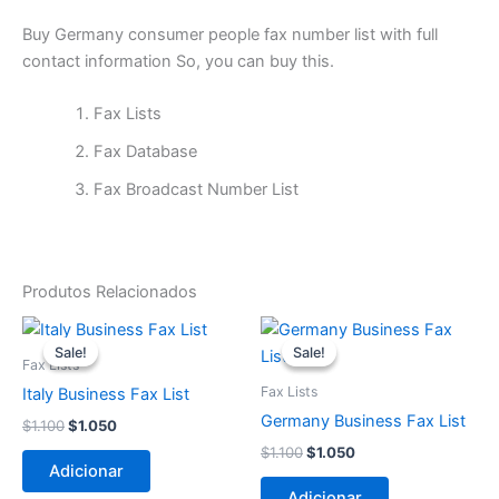
Buy Germany consumer people fax number list with full
contact information So, you can buy this.
Fax Lists
Fax Database
Fax Broadcast Number List
Produtos Relacionados
O
O
O
O
preço
preço
preço
preço
Sale!
Sale!
Sale!
Sale!
original
atual
original
atual
Fax Lists
era:
é:
era:
é:
Fax Lists
Italy Business Fax List
$1.100.
$1.050.
$1.100.
$1.050.
Germany Business Fax List
$
1.100
$
1.050
$
1.100
$
1.050
Adicionar
Adicionar