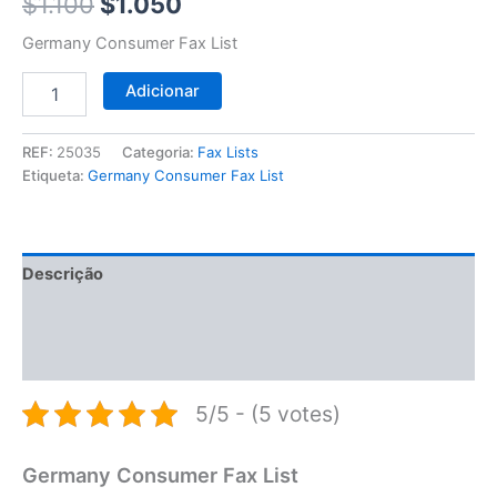
$1.100.
$1.050.
$
1.100
$
1.050
Germany Consumer Fax List
Adicionar
REF:
25035
Categoria:
Fax Lists
Etiqueta:
Germany Consumer Fax List
Descrição
Informação adicional
Avaliações (0)
5/5 - (5 votes)
Germany Consumer Fax List