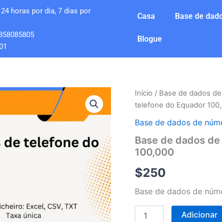
24 horas por dia, 7 dias por
Casa
Base de dado
858085805
Blogue
01
Quantidade
Início
/
Base de dados de
de
telefone do Equador 100
Base
de
Base de dados de núme
dados
Base de dados de
de
100,000
números
de
$
250
telefone
do
Base de dados de núme
Equador
100,000
Adicionar