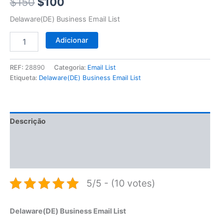
$150.
$100.
$
150
$
100
Delaware(DE) Business Email List
Adicionar
REF:
28890
Categoria:
Email List
Etiqueta:
Delaware(DE) Business Email List
Descrição
Informação adicional
Avaliações (0)
5/5 - (10 votes)
Delaware(DE) Business Email List