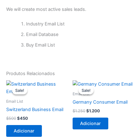
We will create most active sales leads.
Industry Email List
Email Database
Buy Email List
Produtos Relacionados
O
O
O
O
preço
preço
preço
preço
Sale!
Sale!
Sale!
Sale!
original
atual
original
atual
Email List
era:
é:
era:
é:
Email List
Germany Consumer Email
$500.
$450.
$1.250.
$1.200.
Switzerland Business Email
$
1.250
$
1.200
$
500
$
450
Adicionar
Adicionar