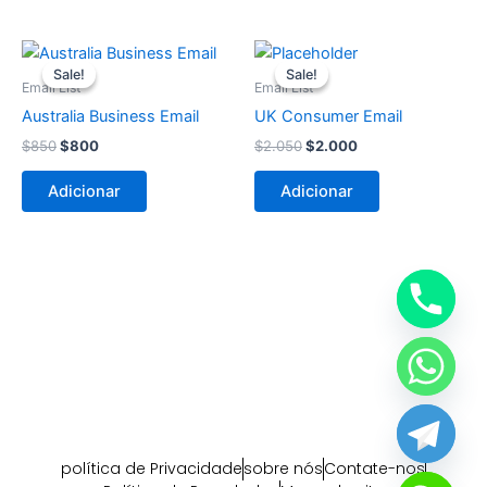
O
O
O
O
preço
preço
preço
preço
Sale!
Sale!
Sale!
Sale!
original
atual
original
atual
Email List
Email List
era:
é:
era:
é:
Australia Business Email
UK Consumer Email
$850.
$800.
$2.050.
$2.000.
$
850
$
800
$
2.050
$
2.000
Adicionar
Adicionar
política de Privacidade
sobre nós
Contate-nos